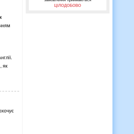
ЦІЛОДОБОВО
к
учням
нглії.
, як
охочує