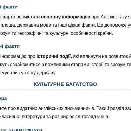
і факти
і варто розмістити
основну інформацію
про Англію, таку я
 площа, державна мова та інші цікаві факти. Це допоможе 
озуміти географічні та культурні особливості країни.
ні факти
 інформацію про
історичні події
, які вплинули на розвиток А
жуть ознайомитися з важливими етапами історії та зрозуміти
рмували сучасну державу.
КУЛЬТУРНЕ БАГАТСТВО
ура
ьте про видатних англійських письменників. Такий розділ за
класичної літератури та розширює світогляд учнів.
во та архітектура