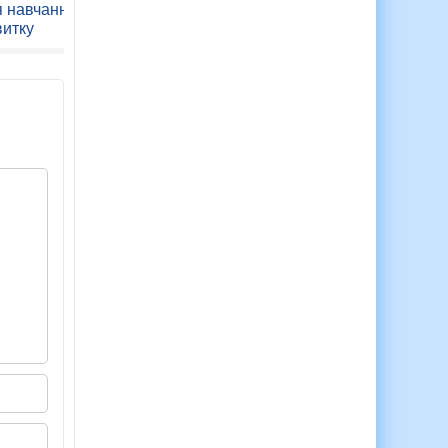
класного куточка у
я навчання і
школі.
витку