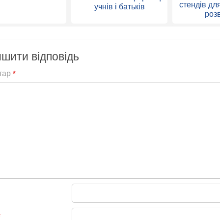
стендів дл
учнів і батьків
роз
шити відповідь
тар
*
*