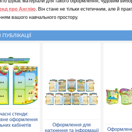
 хто шукає матеріали для такого оформлення, чудовим виб
енд про Англію
. Він стане не тільки естетичним, але й пра
нням вашого навчального простору.
 ПУБЛІКАЦІЇ
часні стенди:
ивне оформлення
Оформлення для
ьних кабінетів
Оформленн
натхнення та інформації