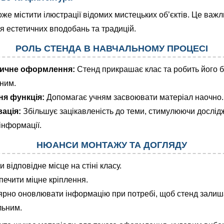
же містити ілюстрації відомих мистецьких об’єктів. Це важ
я естетичних вподобань та традицій.
РОЛЬ СТЕНДА В НАВЧАЛЬНОМУ ПРОЦЕСІ
тичне оформлення:
Стенд прикрашає клас та робить його 
ним.
ня функція:
Допомагає учням засвоювати матеріал наочно.
ація:
Збільшує зацікавленість до теми, стимулюючи дослі
інформації.
НЮАНСИ МОНТАЖУ ТА ДОГЛЯДУ
 відповідне місце на стіні класу.
печити міцне кріплення.
ярно оновлювати інформацію при потребі, щоб стенд зали
льним.