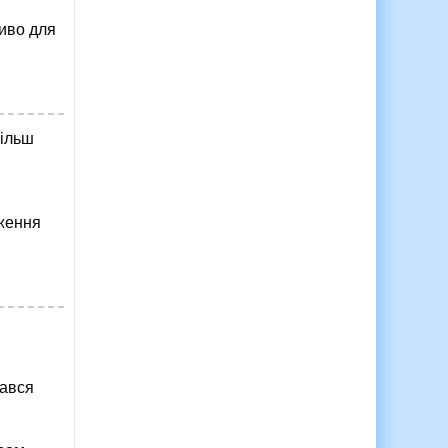
ливо для
більш
дження
шався