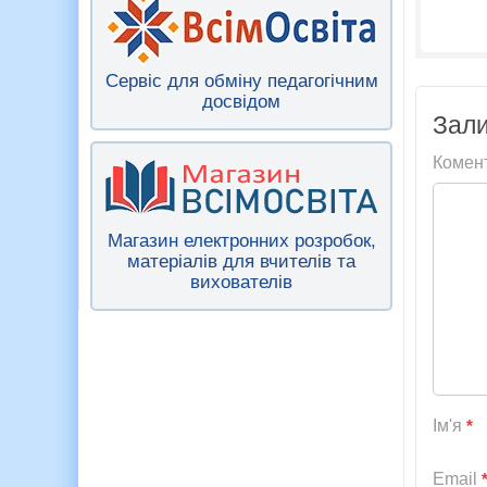
Сервіс для обміну педагогічним
досвідом
Зали
Комен
Магазин електронних розробок,
матеріалів для вчителів та
вихователів
Ім'я
*
Email