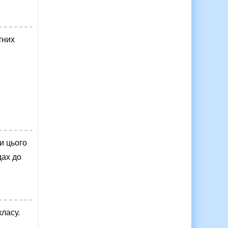
тних
и цього
дах до
ласу.