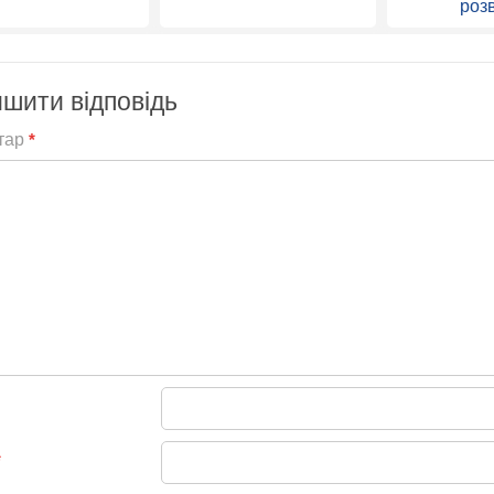
роз
шити відповідь
тар
*
*