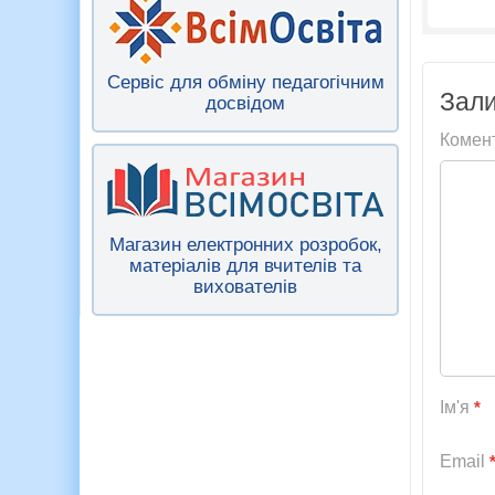
Сервіс для обміну педагогічним
Зали
досвідом
Комен
Магазин електронних розробок,
матеріалів для вчителів та
вихователів
Ім'я
*
Email