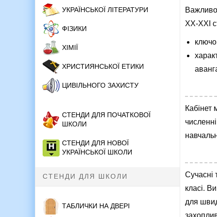
УКРАЇНСЬКОЇ ЛІТЕРАТУРИ
Важливо,
ХХ-ХХІ с
ФІЗИКИ
ключов
ХІМІЇ
харак
ХРИСТИЯНСЬКОЇ ЕТИКИ
аванг
ЦИВІЛЬНОГО ЗАХИСТУ
Кабінет 
СТЕНДИ ДЛЯ ПОЧАТКОВОЇ
численні
ШКОЛИ
навчальн
СТЕНДИ ДЛЯ НОВОЇ
УКРАЇНСЬКОЇ ШКОЛИ
Сучасні 
СТЕНДИ ДЛЯ ШКОЛИ
класі. В
для швид
ТАБЛИЧКИ НА ДВЕРІ
захопли