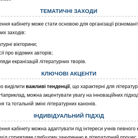
ТЕМАТИЧНІ ЗАХОДИ
ня кабінету може стати основою для організації різномані
их заходів:
турні вікторини;
ії про відомих авторів;
ляди екранізацій літературних творів.
КЛЮЧОВІ АКЦЕНТИ
но виділити
важливі тенденції
, що характерні для літератур
 Наприклад, можна акцентувати увагу на інноваційних підхо
я та тотальній зміні літературних канонів.
ІНДИВІДУАЛЬНИЙ ПІДХІД
ня кабінету можна адаптувати під інтереси учнів певного к
дхід сприятиме глибшому зануренню в літературний процес.