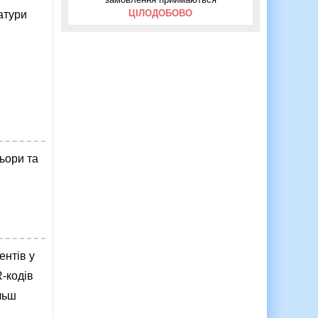
ЦІЛОДОБОВО
атури
ьори та
ентів у
R-кодів
льш