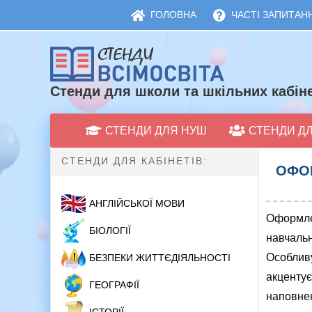
ГОЛОВНА
ЧАСТІ ЗАПИТАНН
Стенди для школи та шкільних кабіне
СТЕНДИ ДЛЯ НУШ
СТЕНДИ Д
СТЕНДИ ДЛЯ КАБІНЕТІВ:
ОФОР
АНГЛІЙСЬКОЇ МОВИ
Оформлен
БІОЛОГІЇ
навчаль
Особливу
БЕЗПЕКИ ЖИТТЄДІЯЛЬНОСТІ
акцентує
ГЕОГРАФІЇ
наповнен