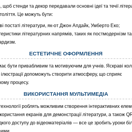
 щоб стенди та декор передавали основні ідеї та течії літер
толіття. Це можуть бути:
і постаті літератури, як-от Джон Апдайк, Умберто Еко;
теристики літературних напрямів, таких як постмодернізм та
ардизм.
ЕСТЕТИЧНЕ ОФОРМЛЕННЯ
має бути привабливим та мотивуючим для учнів. Яскраві кол
 ілюстрації допоможуть створити атмосферу, що сприяє
ому процесу.
ВИКОРИСТАННЯ МУЛЬТИМЕДІА
технології роблять можливим створення інтерактивних елем
икористання екранів для демонстрації літератури, а також Q
кого доступу до відеоматеріалів — все це зробить уроки бі
вими.