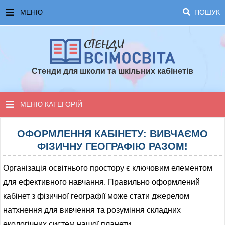
МЕНЮ
ПОШУК
ГОЛОВНА
ЧАСТІ ЗАПИТАННЯ ТА ВІДПОВІДІ
Стенди для школи та шкільних кабінетів
ОПЛАТА ТА ДОСТАВКА
ТОПОВІ ПРОПОЗИЦІЇ
МЕНЮ КАТЕГОРІЙ
ПОРАДИ ДЛЯ ШКОЛИ
СТЕНДИ ДЛЯ НУШ
ОФОРМЛЕННЯ КАБІНЕТУ: ВИВЧАЄМО
ФІЗИЧНУ ГЕОГРАФІЮ РАЗОМ!
СТЕНДИ ДЛЯ ПОЧАТКОВОЇ ШКОЛИ
Організація освітнього простору є ключовим елементом
СТЕНДИ ДЛЯ КАБІНЕТІВ
для ефективного навчання. Правильно оформлений
кабінет з фізичної географії може стати джерелом
СТЕНДИ ДЛЯ ШКОЛИ
натхнення для вивчення та розуміння складних
екологічних систем нашої планети.