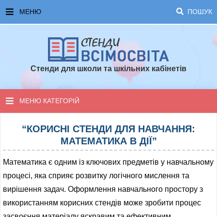
МЕНЮ
ПОШУК
ГОЛОВНА
ЧАСТІ ЗАПИТАННЯ ТА ВІДПОВІДІ
Стенди для школи та шкільних кабінетів
ОПЛАТА ТА ДОСТАВКА
ТОПОВІ ПРОПОЗИЦІЇ
МЕНЮ КАТЕГОРІЙ
ПОРАДИ ДЛЯ ШКОЛИ
СТЕНДИ ДЛЯ НУШ
“КОРИСНІ СТЕНДИ ДЛЯ НАВЧАННЯ:
МАТЕМАТИКА В ДІЇ”
СТЕНДИ ДЛЯ ПОЧАТКОВОЇ ШКОЛИ
Математика є одним із ключових предметів у навчальному
СТЕНДИ ДЛЯ КАБІНЕТІВ
процесі, яка сприяє розвитку логічного мислення та
вирішення задач. Оформлення навчального простору з
СТЕНДИ ДЛЯ ШКОЛИ
використанням корисних стендів може зробити процес
засвоєння матеріалу яскравим та ефективним.