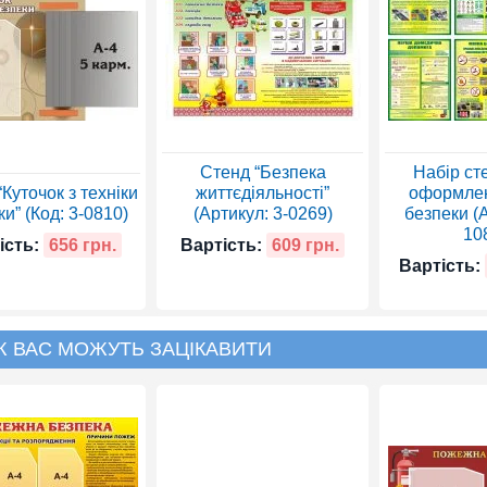
Стенд “Безпека
Набір ст
Куточок з техніки
життєдіяльності”
оформлен
и” (Код: 3-0810)
(Артикул: 3-0269)
безпеки (А
10
ість:
656 грн.
Вартість:
609 грн.
Вартість:
Ж ВАС МОЖУТЬ ЗАЦІКАВИТИ