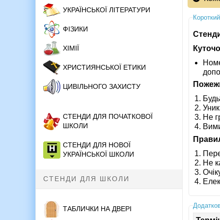
УКРАЇНСЬКОЇ ЛІТЕРАТУРИ
Короткий
ФІЗИКИ
Стенд
Куточо
ХІМІЇ
Номе
ХРИСТИЯНСЬКОЇ ЕТИКИ
допо
Пожежн
ЦИВІЛЬНОГО ЗАХИСТУ
Будь
Уник
СТЕНДИ ДЛЯ ПОЧАТКОВОЇ
Не г
ШКОЛИ
Вими
Правил
СТЕНДИ ДЛЯ НОВОЇ
Пере
УКРАЇНСЬКОЇ ШКОЛИ
Не к
Очік
СТЕНДИ ДЛЯ ШКОЛИ
Елек
Додатков
ТАБЛИЧКИ НА ДВЕРІ