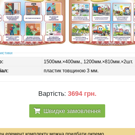
истики
р:
1500мм.×400мм., 1200мм.×810мм.×2шт.
іал:
пластик товщиною 3 мм.
Вартість:
3694 грн.
Швидке замовлення
ен елемент комплекту можна придбати окремо.