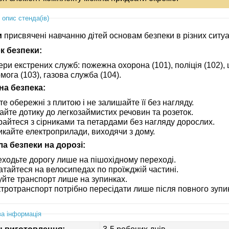
 опис стенда(ів)
и
присвячені навчанню дітей основам безпеки в різних ситуа
к безпеки:
ри екстрених служб: пожежна охорона (101), поліція (102),
мога (103), газова служба (104).
а безпека:
те обережні з плитою і не залишайте її без нагляду.
айте дотику до легкозаймистих речовин та розеток.
райтеся з сірниками та петардами без нагляду дорослих.
кайте електроприлади, виходячи з дому.
а безпеки на дорозі:
ходьте дорогу лише на пішохідному переході.
атайтеся на велосипедах по проїжджій частині.
уйте транспорт лише на зупинках.
тротранспорт потрібно пересідати лише після повного зупи
а інформація