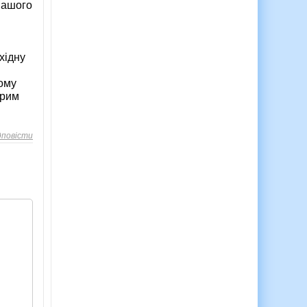
нашого
хідну
мому
орим
дповісти