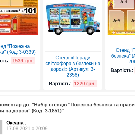
енд “Пожежна
Стенд “
а” (Код: 3-0339)
безпека” (
Стенд «Поради
сть:
1539 грн.
20
світлофора з безпеки на
дорозі» (Артикул: 3-
Вартість:
2358)
Вартість:
1220 грн.
коментар до: “Набір стендів “Пожежна безпека та прав
и на дорозі” (Код: 3-1851)”
Оксана
:
17.08.2021 о 20:09