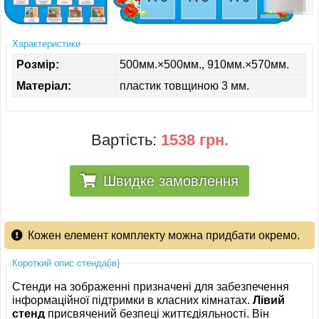
ІНШЕ
Характеристики
Розмір:
500мм.×500мм., 910мм.×570мм.
Матеріал:
пластик товщиною 3 мм.
Вартість:
1538 грн.
Швидке замовлення
Кожен елемент комплекту можна придбати окремо.
Короткий опис стенда(ів)
Стенди на зображенні призначені для забезпечення
інформаційної підтримки в класних кімнатах.
Лівий
стенд
присвячений безпеці життєдіяльності. Він