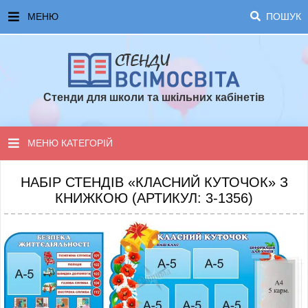
МЕНЮ
ПОШУК
ГОЛОВНА
ЧАСТІ ЗАПИТАННЯ ТА ВІДПОВІДІ
Стенди для школи та шкільних кабінетів
ОПЛАТА ТА ДОСТАВКА
ТОПОВІ ПРОПОЗИЦІЇ
МЕНЮ КАТЕГОРІЙ
ПОРАДИ ДЛЯ ШКОЛИ
СТЕНДИ ДЛЯ НУШ
НАБІР СТЕНДІВ «КЛАСНИЙ КУТОЧОК» З
КНИЖКОЮ (АРТИКУЛ: 3-1356)
СТЕНДИ ДЛЯ ПОЧАТКОВОЇ ШКОЛИ
СТЕНДИ ДЛЯ КАБІНЕТІВ
СТЕНДИ ДЛЯ ШКОЛИ