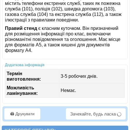
містить телефони екстрених служб, таких як пожежна
служба (101), поліція (102), швидка допомога (103),
газова служба (104) та екстрена служба (112), а також
ілюстрації з правилами поведінки.
Правий стенд
є класним куточком. Він призначений
для розміщення інформації про клас, включаючи
різноманітні повідомлення та оголошення. Має місце
для форматів A5, а також кишені для документів
формату A4.
Додаткова інформація
Термін
3-5 робочих днів.
виготовлення:
Можливість
Немає.
ламінування:
🖨️ Друкувати
Зачекайте, будь ласка