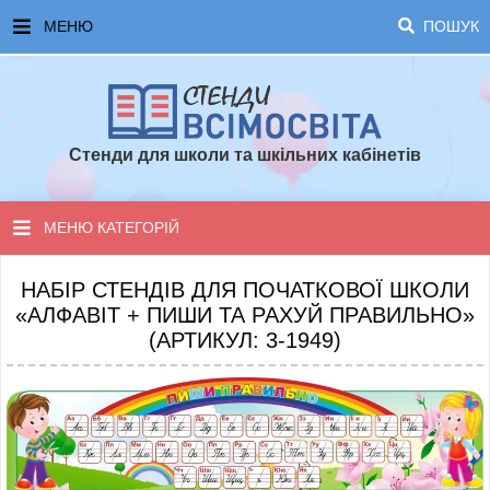
МЕНЮ
ПОШУК
ГОЛОВНА
ЧАСТІ ЗАПИТАННЯ ТА ВІДПОВІДІ
Стенди для школи та шкільних кабінетів
ОПЛАТА ТА ДОСТАВКА
ТОПОВІ ПРОПОЗИЦІЇ
МЕНЮ КАТЕГОРІЙ
ПОРАДИ ДЛЯ ШКОЛИ
СТЕНДИ ДЛЯ НУШ
НАБІР СТЕНДІВ ДЛЯ ПОЧАТКОВОЇ ШКОЛИ
«АЛФАВІТ + ПИШИ ТА РАХУЙ ПРАВИЛЬНО»
СТЕНДИ ДЛЯ ПОЧАТКОВОЇ ШКОЛИ
(АРТИКУЛ: 3-1949)
СТЕНДИ ДЛЯ КАБІНЕТІВ
СТЕНДИ ДЛЯ ШКОЛИ