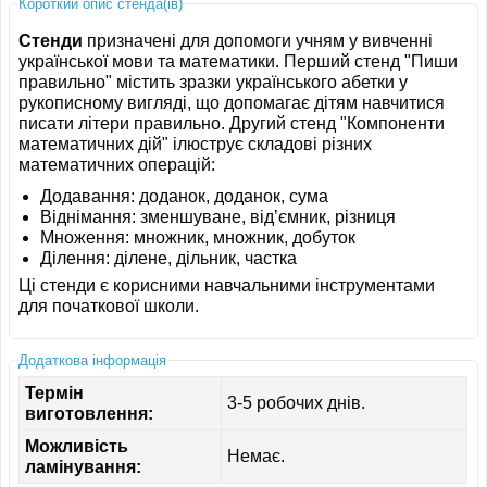
Короткий опис стенда(ів)
Стенди
призначені для допомоги учням у вивченні
української мови та математики. Перший стенд "Пиши
правильно" містить зразки українського абетки у
рукописному вигляді, що допомагає дітям навчитися
писати літери правильно. Другий стенд "Компоненти
математичних дій" ілюструє складові різних
математичних операцій:
Додавання: доданок, доданок, сума
Віднімання: зменшуване, від’ємник, різниця
Множення: множник, множник, добуток
Ділення: ділене, дільник, частка
Ці стенди є корисними навчальними інструментами
для початкової школи.
Додаткова інформація
Термін
3-5 робочих днів.
виготовлення:
Можливість
Немає.
ламінування: