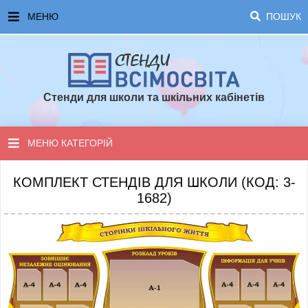
МЕНЮ
ПОШУК
ГОЛОВНА
ЧАСТІ ЗАПИТАННЯ ТА ВІДПОВІДІ
Стенди для школи та шкільних кабінетів
ОПЛАТА ТА ДОСТАВКА
ТОПОВІ ПРОПОЗИЦІЇ
МЕНЮ КАТЕГОРІЙ
ПОРАДИ ДЛЯ ШКОЛИ
СТЕНДИ ДЛЯ НУШ
КОМПЛЕКТ СТЕНДІВ ДЛЯ ШКОЛИ (КОД: 3-
1682)
СТЕНДИ ДЛЯ ПОЧАТКОВОЇ ШКОЛИ
СТЕНДИ ДЛЯ КАБІНЕТІВ
СТЕНДИ ДЛЯ ШКОЛИ