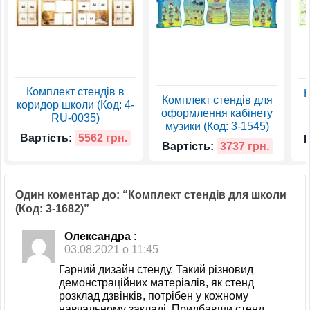
Комплект стендів в
К
Комплект стендів для
коридор школи (Код: 4-
оформлення кабінету
RU-0035)
музики (Код: 3-1545)
Вартість:
5562 грн.
В
Вартість:
3737 грн.
Один коментар до: “Комплект стендів для школи
(Код: 3-1682)”
Олександра
:
03.08.2021 о 11:45
Гарний дизайн стенду. Такий різновид
демонстраційних матеріалів, як стенд
розклад дзвінків, потрібен у кожному
навчальному закладі. Придбавши стенд