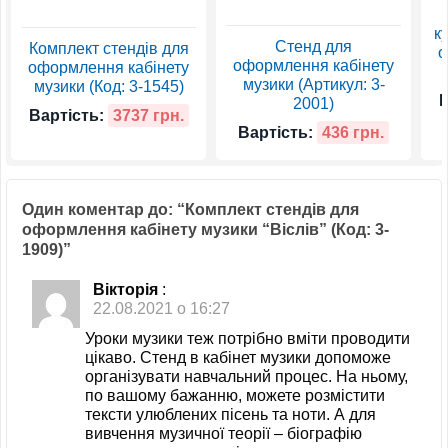
к
Стенд для
Комплект стендів для
о
оформлення кабінету
оформлення кабінету
музики (Артикул: 3-
музики (Код: 3-1545)
В
2001)
Вартість:
3737 грн.
Вартість:
436 грн.
Один коментар до: “Комплект стендів для
оформлення кабінету музики “Віслів” (Код: 3-
1909)”
Вікторія
:
22.08.2021 о 16:27
Уроки музики теж потрібно вміти проводити
цікаво. Стенд в кабінет музики допоможе
організувати навчальний процес. На ньому,
по вашому бажанню, можете розмістити
тексти улюблених пісень та ноти. А для
вивчення музичної теорії – біографію