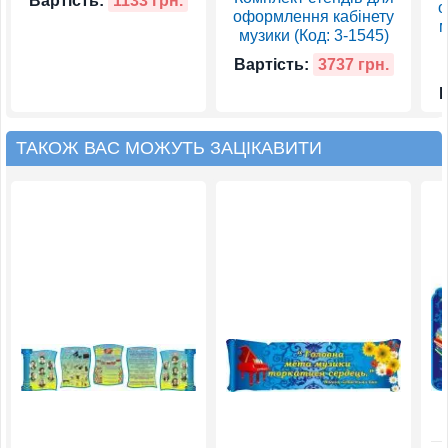
Вартість:
1133 грн.
о
оформлення кабінету
м
музики (Код: 3-1545)
Вартість:
3737 грн.
В
ТАКОЖ ВАС МОЖУТЬ ЗАЦІКАВИТИ