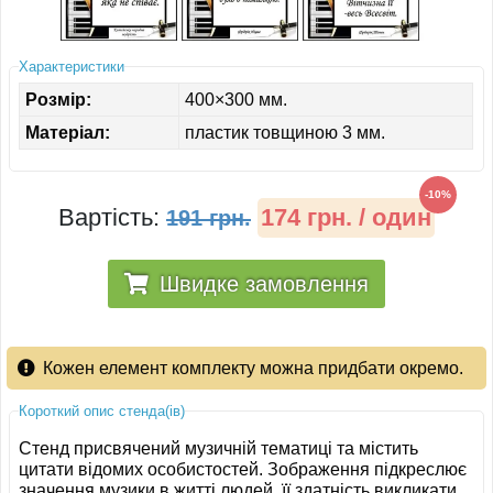
ІНШЕ
Характеристики
Розмір:
400×300 мм.
Матеріал:
пластик товщиною 3 мм.
-10%
Вартість:
174 грн. / один
191 грн.
Швидке замовлення
Кожен елемент комплекту можна придбати окремо.
Короткий опис стенда(ів)
Стенд присвячений музичній тематиці та містить
цитати відомих особистостей. Зображення підкреслює
значення музики в житті людей, її здатність викликати