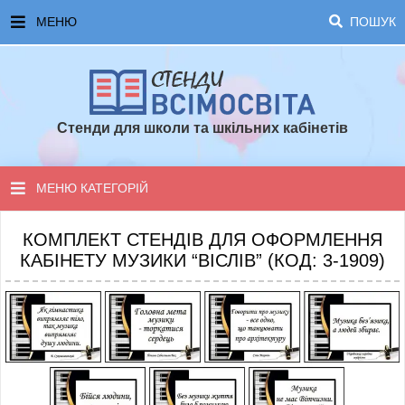
МЕНЮ
ПОШУК
ГОЛОВНА
ЧАСТІ ЗАПИТАННЯ ТА ВІДПОВІДІ
Стенди для школи та шкільних кабінетів
ОПЛАТА ТА ДОСТАВКА
ТОПОВІ ПРОПОЗИЦІЇ
МЕНЮ КАТЕГОРІЙ
ПОРАДИ ДЛЯ ШКОЛИ
СТЕНДИ ДЛЯ НУШ
КОМПЛЕКТ СТЕНДІВ ДЛЯ ОФОРМЛЕННЯ
КАБІНЕТУ МУЗИКИ “ВІСЛІВ” (КОД: 3-1909)
СТЕНДИ ДЛЯ ПОЧАТКОВОЇ ШКОЛИ
СТЕНДИ ДЛЯ КАБІНЕТІВ
СТЕНДИ ДЛЯ ШКОЛИ