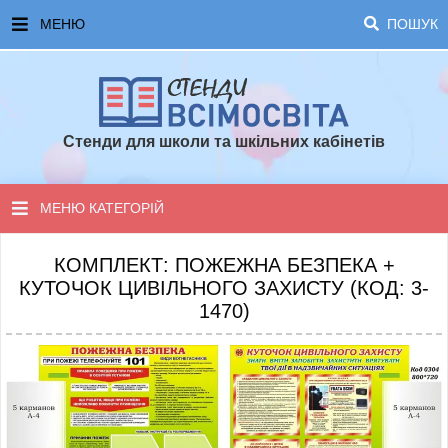
МЕНЮ
ПОШУК
ГОЛОВНА
ЧАСТІ ЗАПИТАННЯ ТА ВІДПОВІДІ
Стенди для школи та шкільних кабінетів
ОПЛАТА ТА ДОСТАВКА
ТОПОВІ ПРОПОЗИЦІЇ
МЕНЮ КАТЕГОРІЙ
ПОРАДИ ДЛЯ ШКОЛИ
СТЕНДИ ДЛЯ НУШ
КОМПЛЕКТ: ПОЖЕЖНА БЕЗПЕКА +
КУТОЧОК ЦИВІЛЬНОГО ЗАХИСТУ (КОД: 3-
СТЕНДИ ДЛЯ ПОЧАТКОВОЇ ШКОЛИ
1470)
СТЕНДИ ДЛЯ КАБІНЕТІВ
СТЕНДИ ДЛЯ ШКОЛИ