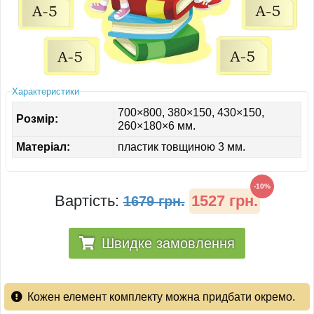
ІНШЕ
Характеристики
700×800, 380×150, 430×150,
Розмір:
260×180×6 мм.
Матеріал:
пластик товщиною 3 мм.
-10%
Вартість:
1527 грн.
1679 грн.
Швидке замовлення
Кожен елемент комплекту можна придбати окремо.