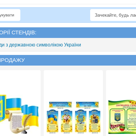
рукувати
Зачекайте, будь л
ОРІЇ СТЕНДІВ:
ди з державною символікою України
 ПРОДАЖУ