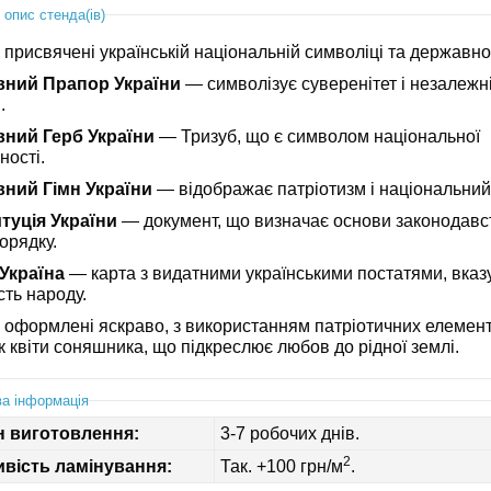
 опис стенда(ів)
присвячені українській національній символіці та державнос
вний Прапор України
— символізує суверенітет і незалежн
.
ний Герб України
— Тризуб, що є символом національної
ності.
ний Гімн України
— відображає патріотизм і національний
туція України
— документ, що визначає основи законодавс
орядку.
Україна
— карта з видатними українськими постатями, вка
сть народу.
 оформлені яскраво, з використанням патріотичних елемент
к квіти соняшника, що підкреслює любов до рідної землі.
а інформація
н виготовлення:
3-7 робочих днів.
2
вість ламінування:
Так. +100 грн/м
.