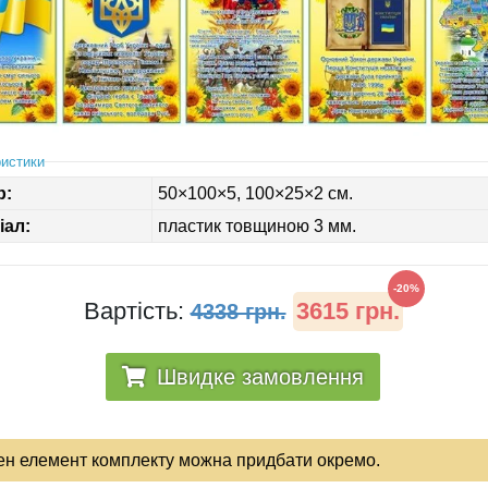
истики
р:
50×100×5, 100×25×2 см.
іал:
пластик товщиною 3 мм.
-20%
Вартість:
3615 грн.
4338 грн.
Швидке замовлення
ен елемент комплекту можна придбати окремо.