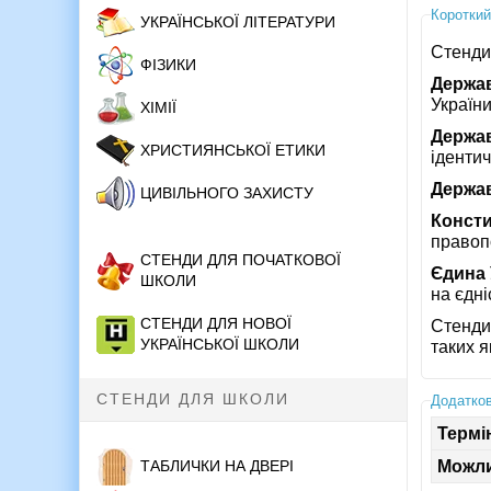
Короткий
УКРАЇНСЬКОЇ ЛІТЕРАТУРИ
Стенди 
ФІЗИКИ
Держа
України
ХІМІЇ
Держав
ХРИСТИЯНСЬКОЇ ЕТИКИ
ідентич
Держав
ЦИВІЛЬНОГО ЗАХИСТУ
Консти
правоп
СТЕНДИ ДЛЯ ПОЧАТКОВОЇ
Єдина 
ШКОЛИ
на єдні
СТЕНДИ ДЛЯ НОВОЇ
Стенди
УКРАЇНСЬКОЇ ШКОЛИ
таких я
СТЕНДИ ДЛЯ ШКОЛИ
Додатков
Термі
Можли
ТАБЛИЧКИ НА ДВЕРІ