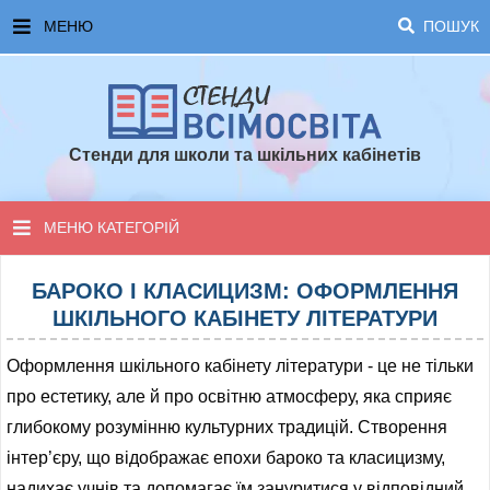
МЕНЮ
ПОШУК
ГОЛОВНА
ЧАСТІ ЗАПИТАННЯ ТА ВІДПОВІДІ
Стенди для школи та шкільних кабінетів
ОПЛАТА ТА ДОСТАВКА
ТОПОВІ ПРОПОЗИЦІЇ
МЕНЮ КАТЕГОРІЙ
ПОРАДИ ДЛЯ ШКОЛИ
СТЕНДИ ДЛЯ НУШ
БАРОКО І КЛАСИЦИЗМ: ОФОРМЛЕННЯ
ШКІЛЬНОГО КАБІНЕТУ ЛІТЕРАТУРИ
СТЕНДИ ДЛЯ ПОЧАТКОВОЇ ШКОЛИ
Оформлення шкільного кабінету літератури - це не тільки
СТЕНДИ ДЛЯ КАБІНЕТІВ
про естетику, але й про освітню атмосферу, яка сприяє
глибокому розумінню культурних традицій. Створення
СТЕНДИ ДЛЯ ШКОЛИ
інтер’єру, що відображає епохи бароко та класицизму,
надихає учнів та допомагає їм зануритися у відповідний