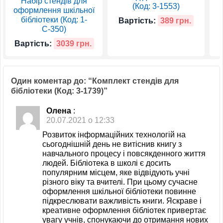
Набір стендів для
(Код: 3-1553)
оформлення шкільної
бібліотеки (Код: 1-
Вартість:
389 грн.
С-350)
Вартість:
3039 грн.
Один коментар до: “Комплект стендів для
бібліотеки (Код: 3-1739)”
Олена
:
20.07.2021 о 12:33
Розвиток інформаційних технологій на
сьогоднішній день не витіснив книгу з
навчального процесу і повсякденного життя
людей. Бібліотека в школі є досить
популярним місцем, яке відвідують учні
різного віку та вчителі. При цьому сучасне
оформлення шкільної бібліотеки повинне
підкреслювати важливість книги. Яскраве і
креативне оформлення бібліотек привертає
увагу учнів, спонукаючи до отримання нових