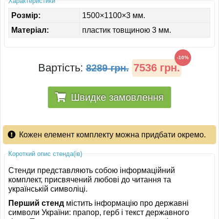
Характеристики
ІНШЕ
Розмір:
1500×1100×3 мм.
Матеріал:
пластик товщиною 3 мм.
-10%
Вартість:
7536 грн.
8289 грн.
Швидке замовлення
Кожен елемент комплекту можна придбати окремо.
Короткий опис стенда(ів)
Стенди представляють собою інформаційний
комплект, присвячений любові до читання та
українській символіці.
Перший стенд
містить інформацію про державні
символи України: прапор, герб і текст державного