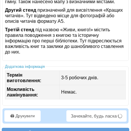
гімну. Також нанесено мапу з визначними містами.
Другий стенд
призначений для висвітлення «Кращих
читачів». Тут відведено місце для фотографій або
описів читачів формату A5.
Третій стенд
під назвою «Живи, книго!» містить
правила поводження з книгою та історичну
інформацію про перші бібліотеки. Тут підкреслюється
важливість книг та заклики до шанобливого ставлення
до них.
Додаткова інформація
Термін
3-5 робочих днів.
виготовлення:
Можливість
Немає.
ламінування:
🖨️ Друкувати
Зачекайте, будь ласка