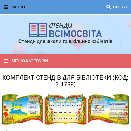
МЕНЮ
ПОШУК
ГОЛОВНА
ЧАСТІ ЗАПИТАННЯ ТА ВІДПОВІДІ
Стенди для школи та шкільних кабінетів
ОПЛАТА ТА ДОСТАВКА
ТОПОВІ ПРОПОЗИЦІЇ
МЕНЮ КАТЕГОРІЙ
ПОРАДИ ДЛЯ ШКОЛИ
СТЕНДИ ДЛЯ НУШ
КОМПЛЕКТ СТЕНДІВ ДЛЯ БІБЛІОТЕКИ (КОД:
3-1739)
СТЕНДИ ДЛЯ ПОЧАТКОВОЇ ШКОЛИ
СТЕНДИ ДЛЯ КАБІНЕТІВ
СТЕНДИ ДЛЯ ШКОЛИ